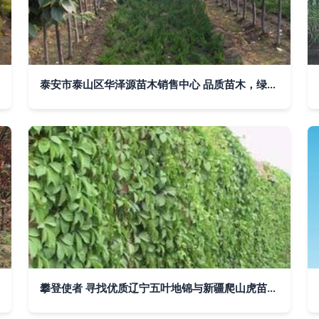
泰安市泰山区华泽源苗木销售中心 品质苗木，绿色未来
攀登使者 寻找优质辽宁五叶地锦与新疆爬山虎苗的指南