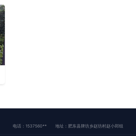
电话：1537560**
地址：肥东县牌坊乡赵坊村赵小郢组