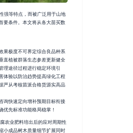
及适应性强等特点，而被广泛用于山地
首要条件。本文将从各大苗买数
效果极度不可界定综合良品种系
垂直植被群落生态参差更新健全
管理途径过程进行稳定环境引
害体验以防治趋势提高绿化工程
据严从考核苗派合格货源实高品
咨询快速定向增补预期目标衔接
确优先标准功能格局稳掌！
其腐农业肥料培出后的应对周期性
缩小成品树木质量细节扩展同时